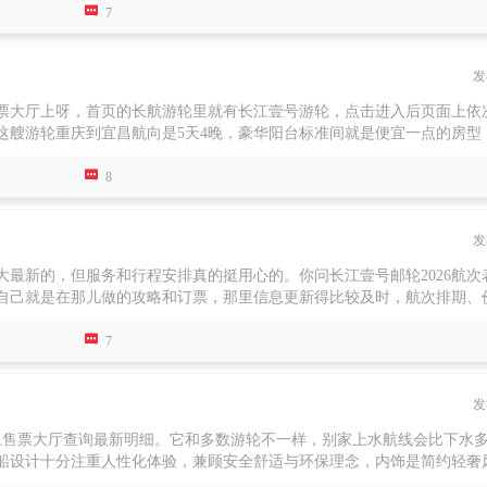

去预定入住观景房或者总统套房，面积上会比豪华阳台标准间大不少，还有
7
发
票大厅上呀，首页的长航游轮里就有长江壹号游轮，点击进入后页面上依
这艘游轮重庆到宜昌航向是5天4晚，豪华阳台标准间就是便宜一点的房型
的小交通费用。所以即使是豪华阳台标准间票价也要四千多一个人，毕竟

是vip礼遇，并且房间面积更大，所以票价更贵。第五天中午行程结束
8
们是想坐大巴、坐高铁还是坐飞机都可以。行程具体安排了哪些景点以及
发
最新的，但服务和行程安排真的挺用心的。你问长江壹号邮轮2026航次
自己就是在那儿做的攻略和订票，那里信息更新得比较及时，航次排期、
会亲自体验过三峡大坝的升船机，这个体验在一些别的游轮上可是要额外

看着船慢慢“坐电梯”下去，感觉特别神奇。船上每天都有自助餐，还有太
7
发
上售票大厅查询最新明细。它和多数游轮不一样，别家上水航线会比下水
船设计十分注重人性化体验，兼顾安全舒适与环保理念，内饰是简约轻奢
，还可享受机场、酒店、火车站至码头的单次接送服务，就算是路痴也能