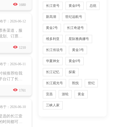

间，很建议加
1680
长江壹号
黄金8号
总统
年轻团队，响应
新高湖
世纪远航号
布于：2026-06-12
黄金2号
长江奇迹号
票务渠道，服
规划、订票相
维多利亚
星际雅典娜号
、绿色环保与

好似一只破浪
1210
长江传说号
黄金3号
，更可以原船
华夏神女
黄金6号
布于：2026-06-11
长江记忆
探索
时候推荐给我
平台订了长江
长江观光号
凯悦
世纪
、宜昌九码头

史文化，对小
1761
宜昌
游轮
黄金
的。
三峡人家
布于：2026-06-10
是选的长江壹
的时间都可以