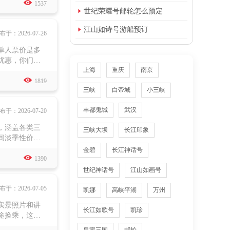

专属的vip餐
1537

世纪荣耀号邮轮怎么预定
峡东段跟葛洲

江山如诗号游船预订
布于：2026-07-26
单人票价是多
优惠，你们如
上海
重庆
南京
你们不想去的

了为什么不去
1819
三峡
白帝城
小三峡
上售票大厅订
丰都鬼城
武汉
布于：2026-07-20
，涵盖各类三
三峡大坝
长江印象
间淡季性价比
体验和专属权
金碧
长江神话号

休闲康养。设
1390
上下船行程，
世纪神话号
江山如画号
九码头。客房
布于：2026-07-05
凯娜
高峡平湖
万州
实景照片和讲
长江如歌号
凯珍
途换乘，这点
观景甲板，观