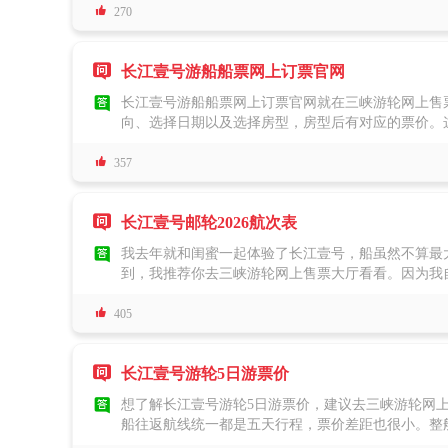

赏感更好，体验更好。如果预算比较高我推荐你可以
270
务。

长江壹号游船船票网上订票官网

长江壹号游船船票网上订票官网就在三峡游轮网上售
向、选择日期以及选择房型，房型后有对应的票价。
行程所有餐食跟所有游览景点的门票，但是不含景区

价全含。其余三种高级房型因为享受更多的服务，也就
357
安排大巴返程的，需要你们自己另外买票哦，无论你
些，你都可以随时在三峡游轮网上售票大厅了解。

长江壹号邮轮2026航次表

我去年就和闺蜜一起体验了长江壹号，船虽然不算最大
到，我推荐你去三峡游轮网上售票大厅看看。因为我
息都是一目了然的。它的行程有个很大的亮点，就是

江壹号是直接包含在行程里的，当时我们就在甲板上
405
些文化活动，不会觉得无聊。至

长江壹号游轮5日游票价

想了解长江壹号游轮5日游票价，建议去三峡游轮网
船往返航线统一都是五天行程，票价差距也很小。整
获不少老游客的高分好评。而且你要是订的行政房型