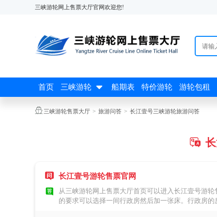
三峡游轮网上售票大厅官网欢迎您!

首页
三峡游轮
船期表
特价游轮
游轮包租

三峡游轮售票大厅
>
旅游问答
>
长江壹号三峡游轮旅游问答
长


长江壹号游轮售票官网

从三峡游轮网上售票大厅首页可以进入长江壹号游轮
的要求可以选择一间行政房然后加一张床。行政房的
房间里还有精美果盘小吃饮品等，超级多vip礼遇。