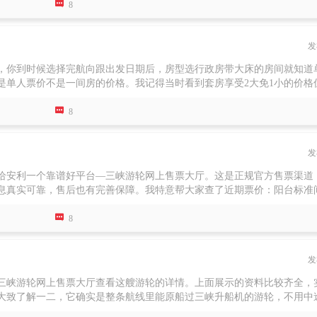

，普通房型安排在二层的自助餐厅用餐，可以选择的菜品都很多，更别说
8
程安排比较特别，你应该知道它可以原船过三峡大坝的升船机，还有西陵
势。
发
，你到时候选择完航向跟出发日期后，房型选行政房带大床的房间就知道
是单人票价不是一间房的价格。我记得当时看到套房享受2大免1小的价格
就是免费的。这个费用确实包含了住宿餐饮跟所有景点的门票，如果中途有

不会退钱。其实行程安排的景点都还可以啊，每天也不会太累，既然安排
8
的行程天数有区别，连安排的景点也有一点不同，你们之后在三峡游轮网
发
给安利一个靠谱好平台—三峡游轮网上售票大厅。这是正规官方售票渠道
息真实可靠，售后也有完善保障。我特意帮大家查了近期票价：阳台标准
均价格大概在四千五百元左右。虽说旺季价位不算低，但结合整趟旅程的

轮在建造设计上亮点颇多，秉持人性化理念，兼顾安全舒适、绿色环保与
8
空大厅，船体采用流线型外观，造型新颖大气。再加上专属的宜昌九码头
原船体验升船机，还会途经葛洲坝、西陵峡东西两段航线，最终抵达宜昌
发
睡眠舒适度拉满。
三峡游轮网上售票大厅查看这艘游轮的详情。上面展示的资料比较齐全，
大致了解一二，它确实是整条航线里能原船过三峡升船机的游轮，不用中
赏完三峡不同的美景。房间上都是配备设计有观景阳台，且总统套房是有