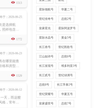
皇家三国
邮轮

VIP礼遇服
1513
星际领航号
华夏二号
布于：2026-06-25
世纪传奇号
总统2号
次是选择航
皇家星光
星际阿波罗号
，照样包含了
是吃住景点一
星际水晶号
黄金5号

后游轮不会统一
1772
费用包含了哪
长江叁号
世纪凯歌号
布于：2026-06-23
江山如诗号
总统6号
表在哪里能查
价格和房型信
长江发现号
维多利亚3号
自费的，但长

长江贰号
世纪绿洲号
极晨练、讲座这
1529
总统8号
长江孚泰2号
布于：2026-06-12
世纪荣耀号
华夏五号
多一天，而这艘
风格，常年收
皇家盛世号
总统7号
全程无忧。长