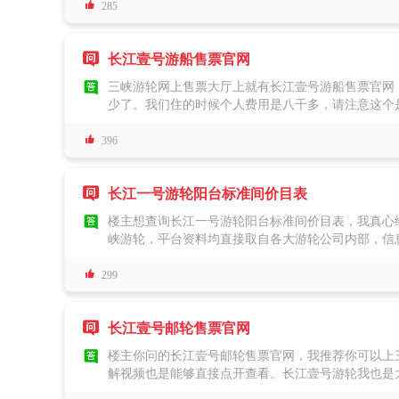

厅订票时可以直接看。长江壹号的餐食标准还是很高的
285
厅。长江壹号游轮重庆到宜昌的行程天数是五天，行
坝吧，能直接抵达宜昌九码头，这都是长江壹号的优

长江壹号游船售票官网

三峡游轮网上售票大厅上就有长江壹号游船售票官网
少了。我们住的时候个人费用是八千多，请注意这个
果是两个大人带着12岁以下的孩子不占床，那孩子

景点，不去是不会退费的，放弃用餐跟提前离船等也
396
呢？你们是打算从重庆到宜昌还是宜昌到重庆，它们
票时可以对比一下更喜欢哪个行程。

长江一号游轮阳台标准间价目表

楼主想查询长江一号游轮阳台标准间价目表，我真心
峡游轮，平台资料均直接取自各大游轮公司内部，信
很高，单人不到四千元就能入手；到了旅游旺季，人

益来看，整体性价比还是很可观的。长江壹号这艘游
299
计上还借鉴了海上游轮的精髓，打造出四层挑高的镂
一直以来都深受游客青睐。而且行程亮点十足，全程

长江壹号邮轮售票官网
配置也十分用心，多数房间都配备金可儿品牌床垫，

楼主你问的长江壹号邮轮售票官网，我推荐你可以上
解视频也是能够直接点开查看。长江壹号游轮我也是
特别省心。而且还是白天过三段峡谷，清楚完整的欣