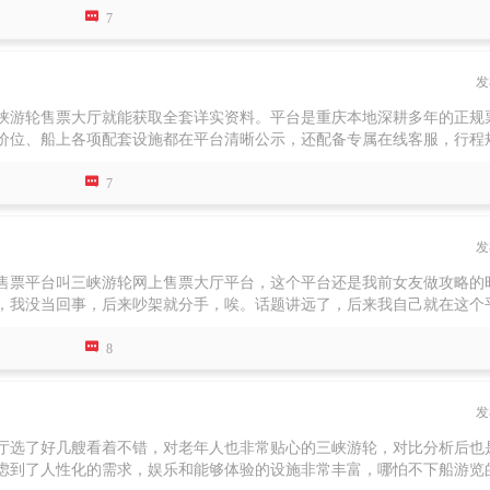

目，像丰都鬼城下行索道、景区电瓶车这类自愿消费。如果订的是普通标
7
船上都会广播通知普通游客付费升级，体验感提升很多。船上服务人员大多是
发
峡游轮售票大厅就能获取全套详实资料。平台是重庆本地深耕多年的正规
价位、船上各项配套设施都在平台清晰公示，还配备专属在线客服，行程
会向客服请教。 长江壹号从设计到建造都主打人性化理念，兼顾安全舒适

思，打造四层挑空镂空大堂，外观采用流线型造型，灵动别致，远远望去
7
装修融入现代轻奢格调。航线优势格外突出，能够全程畅游三峡、途经两坝
行计划的朋友，这艘游轮完全可以放心入手！
发
售票平台叫三峡游轮网上售票大厅平台，这个平台还是我前女友做攻略的
，我没当回事，后来吵架就分手，唉。话题讲远了，后来我自己就在这个
峡，游轮旅游再适合不过了。长江壹号还是可以原船通航升船机、葛洲坝

在内，不用多费精力在行程规划上，而且还有导游陪同，深度讲解三峡历
8
旺季船票价格都不一样，你可以详细在这个平台了解了解，没有隐形消费
发
厅选了好几艘看着不错，对老年人也非常贴心的三峡游轮，对比分析后也
虑到了人性化的需求，娱乐和能够体验的设施非常丰富，哪怕不下船游览