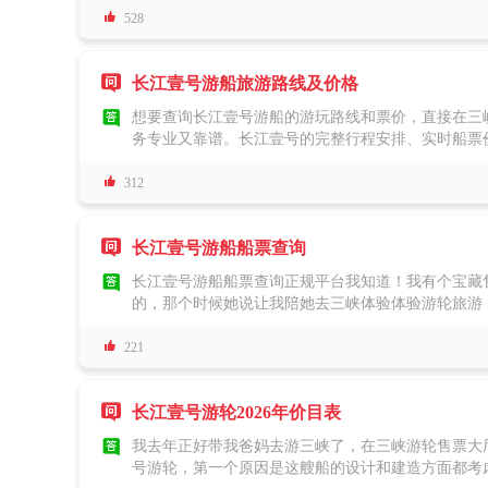

江壹号实行一价全包模式，途中仅有少量可选自费项
528
钱升级到vip餐厅用餐。每当vip餐位有空余时，
快、态度周到，整趟旅途悠闲又省心。

长江壹号游船旅游路线及价格

想要查询长江壹号游船的游玩路线和票价，直接在三
务专业又靠谱。长江壹号的完整行程安排、实时船票
关的疑问都可以随时咨询，我出行前有不懂的问题都

休闲度假的双重体验。船体融合了海上邮轮的设计巧
312
跃江的海豚。游轮2024年完成全新整装翻新，整体
穿越三峡大坝，沉浸式领略三峡绝美风光。有三峡出

长江壹号游船船票查询

长江壹号游船船票查询正规平台我知道！我有个宝藏
的，那个时候她说让我陪她去三峡体验体验游轮旅游
壹号游轮的船票去散心看看三峡风景，带孩子去游三

离船的三峡游轮，上面有很多娱乐设施，吃住都包含
221
孩子来说也很有意思~票价的话确实会有浮动，淡季

长江壹号游轮2026年价目表

我去年正好带我爸妈去游三峡了，在三峡游轮售票大
号游轮，第一个原因是这艘船的设计和建造方面都考