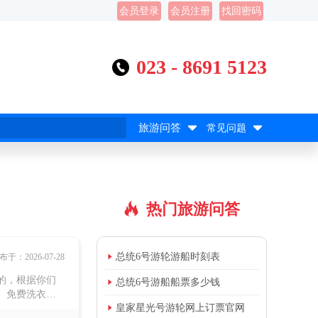
会员登录
会员注册
找回密码
023 - 8691 5123



旅游问答
常见问题
热门旅游问答


总统6号游轮游船时刻表
布于：2026-07-28
的，根据你们

总统6号游船船票多少钱
、免费洗衣，

皇家星光号游轮网上订票官网
三峡游轮售票大