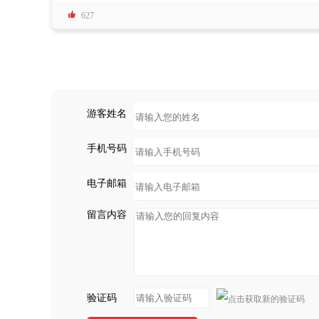
在游轮上走走逛逛，而且景点上面我也是问了我爸妈

吃食也是非常精细，像我妈不吃肉，报名的时候提前
627
饭了，来三峡游轮上吃就行了。至于江壹号游轮202
出发的时间都写的很清楚，今年的肯定也更新出来了
游客姓名
手机号码
电子邮箱
留言内容
验证码