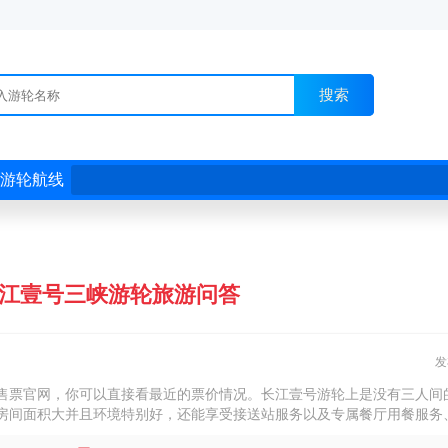
搜索
游轮航线
江壹号三峡游轮旅游问答
发
售票官网，你可以直接看最近的票价情况。长江壹号游轮上是没有三人间
房间面积大并且环境特别好，还能享受接送站服务以及专属餐厅用餐服务
成人加床跟儿童加床价格不一样，儿童要便宜一点，具体的价格情况你在