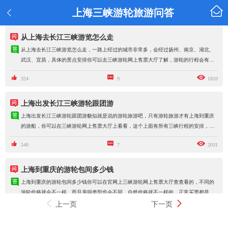

上海三峡游轮旅游问答


从上海去长江三峡游览怎么走

从上海去长江三峡游览怎么走，一路上经过的城市非常多，会经过扬州、南京、湖北、
武汉、宜昌，具体的景点安排你可以去三峡游轮网上售票大厅了解，游轮的行程会有一
些区别，我当时订的世纪传奇号一共11天，游轮环境也很好，上面还可以游泳、健身。



324
9
1810

上海出发长江三峡游轮跟团游

上海出发长江三峡游轮跟团游貌似就是说的游轮旅游吧，只有游轮旅游才有上海到重庆
的游船，你可以在三峡游轮网上售票大厅上看看，这个上面有所有三峡行程的安排，无
论是价格还是行程都有明细的



540
7
2031

上海到重庆的游轮包间多少钱

上海到重庆的游轮包间多少钱你可以在官网上三峡游轮网上售票大厅查查看的，不同的
游轮价格就会不一样，而且房间类型也会不同，自然价格就不一样的，正常买票都是买
的基础标间房，除非再花费升级，才是更好一点的套间之类的房间，可以根据自己的需


上一页
下一页



300
7
1581
求来选择