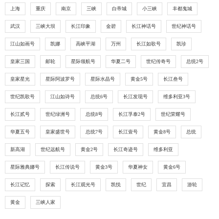

上海到重庆的游轮多少钱现在
上海
重庆
南京
三峡
白帝城
小三峡
丰都鬼城

想看上海到重庆的游轮多少钱现在你可以在官网上面查查的，就是三峡游轮网上售票大
武汉
三峡大坝
长江印象
金碧
长江神话号
世纪神话号
厅，你登录上去首页有个船期表，进去选择你想要走的航线就可以了，对应会出来所有
符合你要求的行程，自己慢慢选就可以啦
江山如画号
凯娜
高峡平湖
万州
长江如歌号
凯珍



228
9
1986
皇家三国
邮轮
星际领航号
华夏二号
世纪传奇号
总统2号

上海到重庆旅游两个人多少钱
皇家星光
星际阿波罗号
星际水晶号
黄金5号
长江叁号

重庆消费不高的可以放心来玩儿，上海到重庆旅游两个人多少钱其实只要你不是游轮旅
游的话就花不了多少钱哦，之前有朋友从上海坐船一路游玩到重庆，花了半个月的时间
世纪凯歌号
江山如诗号
总统6号
长江发现号
维多利亚3号
呢，那种价格就高，但是确实玩儿得很尽兴的，如果你到重庆的话 可以试试看观光船



450
8
1514
的，也是坐船，可以看到美丽的重庆夜景
长江贰号
世纪绿洲号
总统8号
长江孚泰2号
世纪荣耀号
华夏五号
皇家盛世号
总统7号
长江壹号
黄金8号
总统

上海到重庆坐船需要多长时间

上海到重庆坐船需要多长时间这个估计得挺久的吧，你自己在网上查查呢，或者买票的
新高湖
世纪远航号
黄金2号
长江奇迹号
维多利亚
地方三峡游轮网上售票大厅上面看看也行，一般官网的信息还是比较准确的，我之前买
船票都是在这个上面看的
星际雅典娜号
长江传说号
黄金3号
华夏神女
黄金6号



437
9
1964
长江记忆
探索
长江观光号
凯悦
世纪
宜昌
游轮

上海旅游长江三峡需要多少钱
黄金
三峡人家

想了解上海旅游长江三峡需要多少钱你可以在官网三峡游轮网上售票大厅看看的，里面