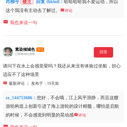
芮柳兮
楼主
回复
thkintl：
哈哈哈哈我不爱运动，所以
这个我没有主动去了解过。

评论

我也来说一句
素染倾城色
lv3
回答
已帮助48位游客
请问下在水上会感觉晕吗？我还从来没有体验过坐船，担心
适应不了这种场景

最新评论
|
发布于：19天前
sx_144753686
：
您好，不会哦，江上风平浪静，而且这艘
游轮构造上创新引进了海上游轮的设计精髓，哪怕是启航
的时候，不会感觉到明显的晃动感

评论
