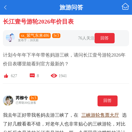

旅游问答

长江壹号游轮2026年价目表
sx_紫气东来486
lv3
76人关注
回答
发布于：28天前
计划今年年下半年带爸妈游三峡，请问长江壹号游轮2026年
价目表哪里能看到官方最新的？



627
8
1941
芮柳兮
lv3
回答
已帮助30位游客
我去年正好带我爸妈去游三峡了，在
三峡游轮售票大厅
选
了好几艘看着不错，对老年人也非常贴心的三峡游轮，对比