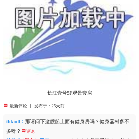
长江壹号5F观景套房

最新评论
|
发布于：25天前
thkintl
：
那请问下这艘船上面有健身房吗？健身器材多不
多呀？

评论