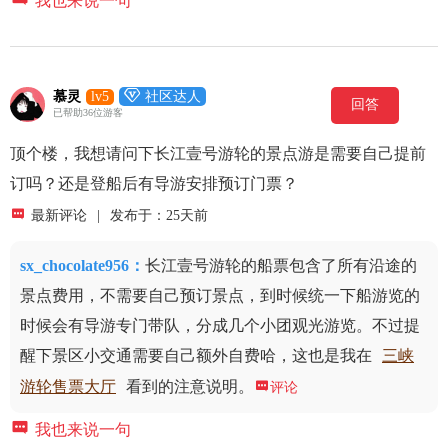
我也来说一句

慕灵
lv5
社区达人
回答
已帮助36位游客
顶个楼，我想请问下长江壹号游轮的景点游是需要自己提前
订吗？还是登船后有导游安排预订门票？

最新评论
|
发布于：25天前
sx_chocolate956
：
长江壹号游轮的船票包含了所有沿途的
景点费用，不需要自己预订景点，到时候统一下船游览的
时候会有导游专门带队，分成几个小团观光游览。不过提
醒下景区小交通需要自己额外自费哈，这也是我在
三峡
游轮售票大厅
看到的注意说明。

评论

我也来说一句