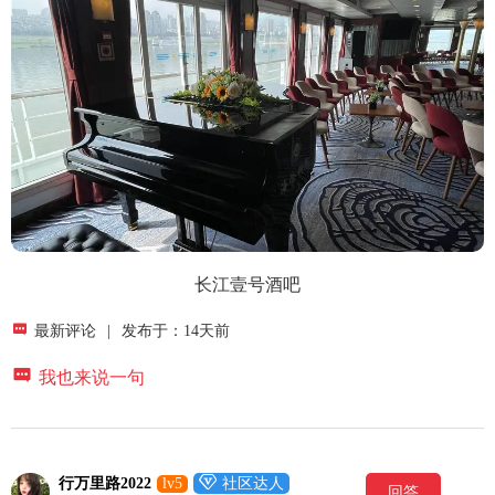
长江壹号酒吧

最新评论
|
发布于：14天前

我也来说一句

行万里路2022
lv5
社区达人
回答