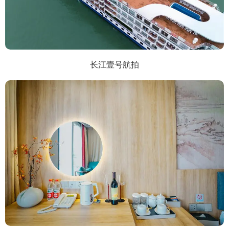
长江壹号航拍