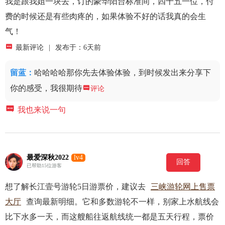
我是跟我姐一块去，订的豪华阳台标准间，四千五一位，付
费的时候还是有些肉疼的，如果体验不好的话我真的会生
气！

最新评论
|
发布于：6天前
留蓝
：
哈哈哈哈那你先去体验体验，到时候发出来分享下
你的感受，我很期待

评论

我也来说一句
最爱深秋2022
lv4
回答
已帮助15位游客
想了解长江壹号游轮5日游票价，建议去
三峡游轮网上售票
大厅
查询最新明细。它和多数游轮不一样，别家上水航线会
比下水多一天，而这艘船往返航线统一都是五天行程，票价