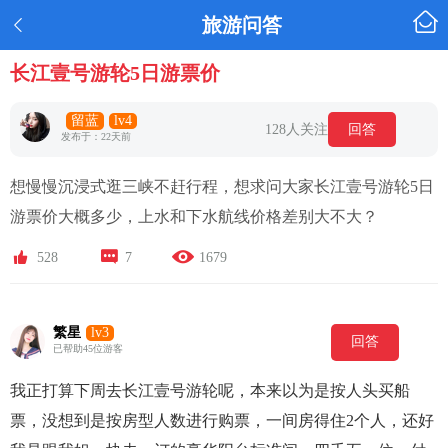

旅游问答

长江壹号游轮5日游票价
留蓝
lv4
128人关注
回答
发布于：22天前
想慢慢沉浸式逛三峡不赶行程，想求问大家长江壹号游轮5日
游票价大概多少，上水和下水航线价格差别大不大？



528
7
1679
繁星
lv3
回答
已帮助45位游客
我正打算下周去长江壹号游轮呢，本来以为是按人头买船
票，没想到是按房型人数进行购票，一间房得住2个人，还好