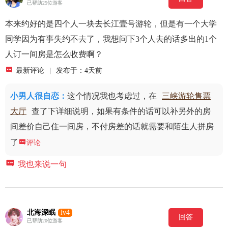
已帮助25位游客
本来约好的是四个人一块去长江壹号游轮，但是有一个大学
同学因为有事失约不去了，我想问下3个人去的话多出的1个
人订一间房是怎么收费啊？

最新评论
|
发布于：4天前
小男人很自恋
：
这个情况我也考虑过，在
三峡游轮售票
大厅
查了下详细说明，如果有条件的话可以补另外的房
间差价自己住一间房，不付房差的话就需要和陌生人拼房
了

评论

我也来说一句
北海深眠
lv4
回答
已帮助20位游客