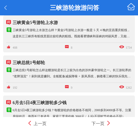

三峡游轮旅游问答


三峡黄金5号游轮上水游

三峡黄金5号游轮上水游怎么样？黄金5号游轮上水游一般是 5 天 4 晚的宜昌重庆航线，
这是长江三峡所有航线里面比较经典的航线。既能看瞿塘峡和巫峡的绮丽风景，又能探
秘丰都鬼城，游览三峡大坝。大家可以欣赏到长江三峡的壮丽风光，感受大自然的鬼斧



408
8
1734
神工，还能了解到丰富的历史文化和民俗风情。

三峡总统1号邮轮

三峡总统1号邮轮怎么样这艘游轮是长江上较为出色的涉外豪华游轮之一。长江游轮界的
“老牌顶流” ！刷到就是赚到。全船配备减振降噪 + 新风系统，躺着看三峡的快乐我先冲
为敬！



192
9
1262

6月去5日4夜三峡游轮多少钱

6月去5日4夜三峡游轮多少钱？每艘游轮的价格都各不相同，2000多到4000多不等。注重
房间的话，推荐长江奇迹号，家庭江景房价格 3666元 / 人起(不同时节价格会不同），包
括 4 早 7 正、酒会 2 场、特色上午茶和三峡沿岸优选当季水果等。我之前还看到过6月


上一页
下一页



504
7
1819
的活动，是限定日期之前预订全年航次，就可以享指定区域交通补贴200-500/间，超划算
的了！