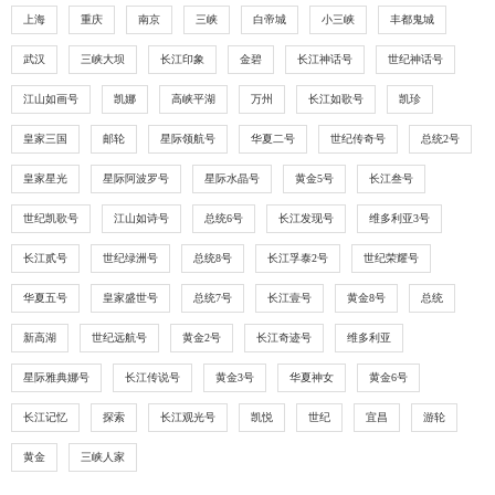

重庆做游轮到宜昌三日游安全吗
上海
重庆
南京
三峡
白帝城
小三峡
丰都鬼城

重庆做游轮到宜昌三日游安全吗?长江三峡的豪华游轮都是比较安全的。游轮公司通常会
武汉
三峡大坝
长江印象
金碧
长江神话号
世纪神话号
有完善的安全管理制度和措施，包括船只的维护保养、船员的专业培训、安全设备的配
备等，完全不用担心安全问题。
江山如画号
凯娜
高峡平湖
万州
长江如歌号
凯珍



273
7
1347
皇家三国
邮轮
星际领航号
华夏二号
世纪传奇号
总统2号

三峡长江奇迹号游轮价格表
皇家星光
星际阿波罗号
星际水晶号
黄金5号
长江叁号

三峡长江奇迹号游轮价格表在哪可以查询到？可以去三峡游轮售票大厅上查询了解，并
预定船票。特色景点当属816 核工程！作为世界上最大的人工军事洞体，这个藏在武陵
世纪凯歌号
江山如诗号
总统6号
长江发现号
维多利亚3号
山里的地下长城，随手一拍都是电影级画面，历史控和科技迷直接原地尖叫！不过这只



221
7
1765
是ABC三条线上的其中一个景点，还有【白鹤梁水下博物馆】+【漫步长涪汇】；和游览
长江贰号
世纪绿洲号
总统8号
长江孚泰2号
世纪荣耀号
【武陵山大裂谷】可以选择。
华夏五号
皇家盛世号
总统7号
长江壹号
黄金8号
总统

世纪远航预订官网

求世纪远航预订官网，如果是想要购买这艘游轮的船票的话，建议可以去三峡游轮网上
新高湖
世纪远航号
黄金2号
长江奇迹号
维多利亚
售票大厅上购票，房型全、价格透明，还能对比不同航次优惠。有没有推荐的这艘游轮
的房型和相关好玩项目？预算有限就选内舱标准间/大床房，缺点就是无阳台，没办法在
星际雅典娜号
长江传说号
黄金3号
华夏神女
黄金6号



324
7
1845
房间欣赏到船外风景！比较适合早出晚归玩景点的宝，想躺房间看江景的慎选；性价比
长江记忆
探索
长江观光号
凯悦
世纪
宜昌
游轮
最高的当然是带阳台的豪华标准间和大床房，晚上和闺蜜在阳台吃零食看星星；如果是
土豪，闭眼入行政套房以上房型（体验感拉满）。

游轮旅游三峡大坝要多少钱
黄金
三峡人家

游轮旅游三峡大坝要多少钱？从售卖三峡游轮的网站三峡游轮网上售票大厅上了解到，