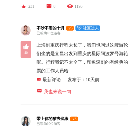



231
8
1193

不吵不闹的十月
lv5
社区达人
已帮助18位游客

上海到重庆行程太长了，我们也问过这艘游
40
们坐的是宜昌出发到重庆的星际阿波罗号游轮
呢。行程我记不太全了，印象深刻的有经典
票的工作人员哈

最新评论
|
发布于：10天前

我也来说一句
带上你的猫去流浪
lv3
已帮助10位游客