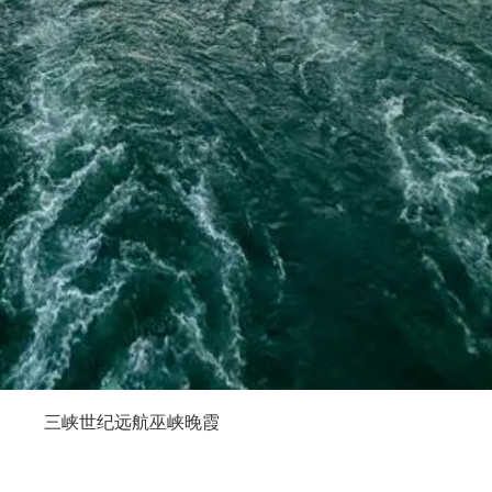
三峡世纪远航巫峡晚霞