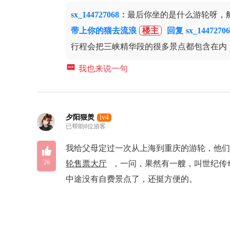
sx_144727068
：
最后你坐的是什么游轮呀，
带上你的猫去流浪
楼主
回复
sx_1447270
行程会把三峡精华段的很多景点都包含在内

我也来说一句
夕阳狠羙
lv4
已帮助8位游客

我给父母定过一次从上海到重庆的游轮，他
26
轮售票大厅
，一问，果然有一艘，叫世纪传奇
中途没有自费景点了，还挺方便的。