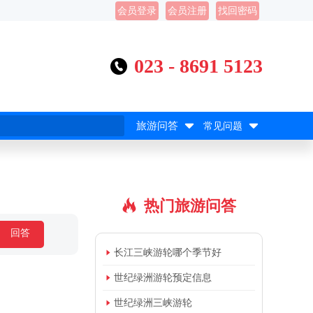
会员登录
会员注册
找回密码
023 - 8691 5123



旅游问答
常见问题
热门旅游问答

回答

长江三峡游轮哪个季节好

世纪绿洲游轮预定信息

世纪绿洲三峡游轮