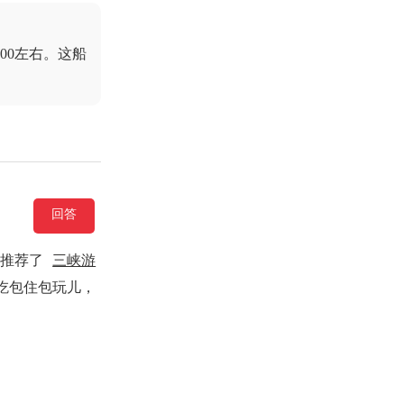
00左右。这船
回答
友推荐了
三峡游
包吃包住包玩儿，