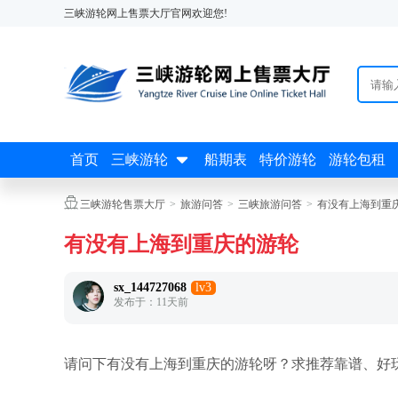
三峡游轮网上售票大厅官网欢迎您!

首页
三峡游轮
船期表
特价游轮
游轮包租

三峡游轮售票大厅
>
旅游问答
>
三峡旅游问答
>
有没有上海到重
有没有上海到重庆的游轮
sx_144727068
lv3
发布于：11天前
请问下有没有上海到重庆的游轮呀？求推荐靠谱、好