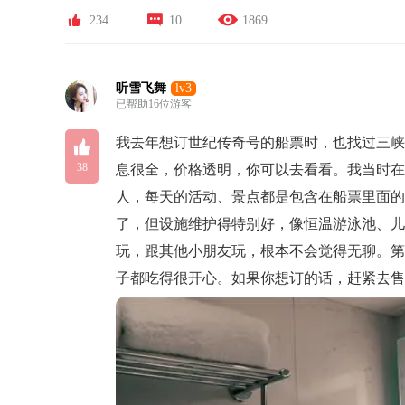



234
10
1869
听雪飞舞
lv3
已帮助16位游客

我去年想订世纪传奇号的船票时，也找过三
38
息很全，价格透明，你可以去看看。我当时在
人，每天的活动、景点都是包含在船票里面的
了，但设施维护得特别好，像恒温游泳池、儿
玩，跟其他小朋友玩，根本不会觉得无聊。第
子都吃得很开心。如果你想订的话，赶紧去