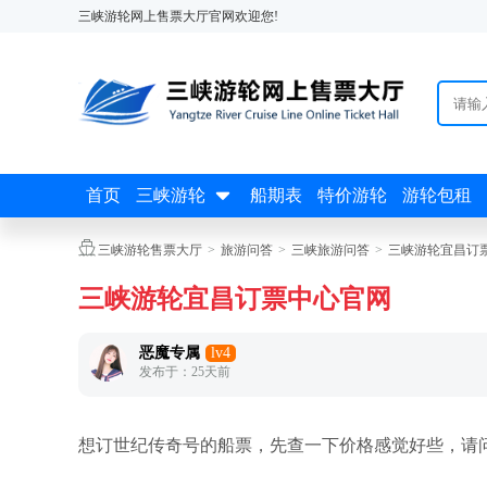
三峡游轮网上售票大厅官网欢迎您!

首页
三峡游轮
船期表
特价游轮
游轮包租

三峡游轮售票大厅
>
旅游问答
>
三峡旅游问答
>
三峡游轮宜昌订
三峡游轮宜昌订票中心官网
恶魔专属
lv4
发布于：25天前
想订世纪传奇号的船票，先查一下价格感觉好些，请