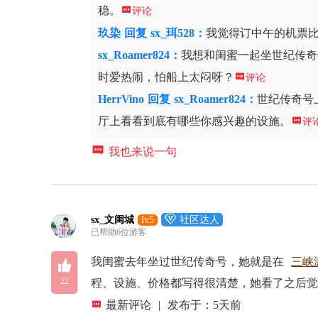
稳。

评论
玖染
回复
sx_珥528：
我觉得订中午的机票
sx_Roamer824
：
我想和闺蜜一起坐世纪传奇
时爱热闹，怕船上太闷呀？

评论
HerrVino
回复
sx_Roamer824：
世纪传奇号
厅上看看到底有哪些你感兴趣的设施。

评

我也来说一句

sx_文闺城
lv5
社区达人
已帮助6位游客

我闺蜜去年坐过世纪传奇号，她就是在
三峡
22
程、设施、价格都写得很清楚，她看了之后

最新评论
|
发布于：5天前