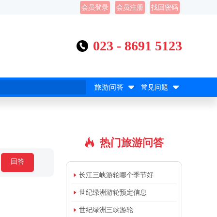
会员登录
会员注册
找回密码
023 - 8691 5123



旅游问答
常见问题
热门旅游问答

回答

长江三峡游轮哪个季节好

世纪绿洲游轮预定信息

世纪绿洲三峡游轮