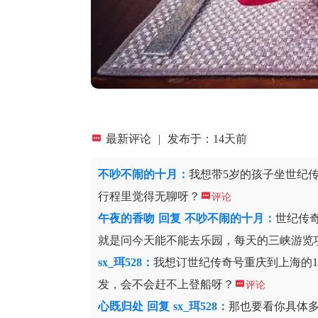

最新评论
|
发布于：14天前
不吵不闹的十月
：
我想带5岁的孩子坐世纪
行程里觉得无聊呀？

评论
午夜的香吻
回复
不吵不闹的十月：
世纪传
就是问今天能不能去乐园，每天的三峡游览
sx_珥528
：
我想订世纪传奇号重庆到上海的
发，会不会赶不上登船呀？

评论
心既归处
回复
sx_珥528：
那也要看你具体