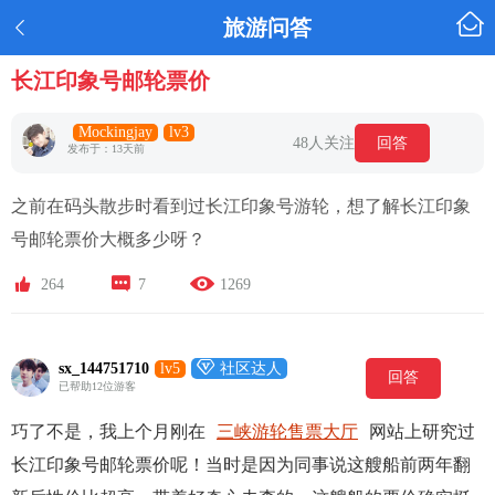

旅游问答

长江印象号邮轮票价
Mockingjay
lv3
48人关注
回答
发布于：13天前
之前在码头散步时看到过长江印象号游轮，想了解长江印象
号邮轮票价大概多少呀？



264
7
1269

sx_144751710
lv5
社区达人
回答
已帮助12位游客
巧了不是，我上个月刚在
三峡游轮售票大厅
网站上研究过
长江印象号邮轮票价呢！当时是因为同事说这艘船前两年翻