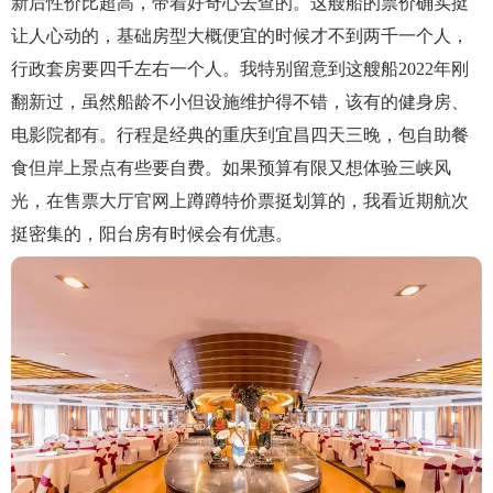
新后性价比超高，带着好奇心去查的。这艘船的票价确实挺
让人心动的，基础房型大概便宜的时候才不到两千一个人，
行政套房要四千左右一个人。我特别留意到这艘船2022年刚
翻新过，虽然船龄不小但设施维护得不错，该有的健身房、
电影院都有。行程是经典的重庆到宜昌四天三晚，包自助餐
食但岸上景点有些要自费。如果预算有限又想体验三峡风
光，在售票大厅官网上蹲蹲特价票挺划算的，我看近期航次
挺密集的，阳台房有时候会有优惠。