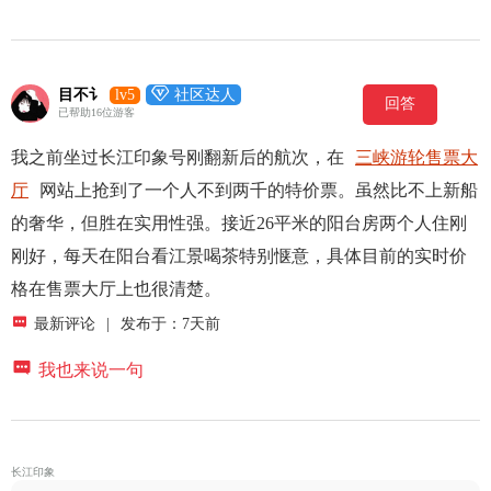

目不讠
lv5
社区达人
回答
已帮助16位游客
我之前坐过长江印象号刚翻新后的航次，在
三峡游轮售票大
厅
网站上抢到了一个人不到两千的特价票。虽然比不上新船
的奢华，但胜在实用性强。接近26平米的阳台房两个人住刚
刚好，每天在阳台看江景喝茶特别惬意，具体目前的实时价
格在售票大厅上也很清楚。

最新评论
|
发布于：7天前

我也来说一句
长江印象