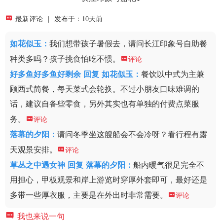

最新评论
|
发布于：10天前
如花似玉
：
我们想带孩子暑假去，请问长江印象号自助餐
种类多吗？孩子挑食怕吃不惯。

评论
好多鱼好多鱼好剩余
回复
如花似玉：
餐饮以中式为主兼
顾西式简餐，每天菜式会轮换。不过小朋友口味难调的
话，建议自备些零食，另外其实也有单独的付费点菜服
务。

评论
落幕的夕阳
：
请问冬季坐这艘船会不会冷呀？看行程有露
天观景安排。

评论
草丛之中遇女神
回复
落幕的夕阳：
船内暖气很足完全不
用担心，甲板观景和岸上游览时穿厚外套即可，最好还是
多带一些厚衣服，主要是在外出时非常需要。

评论

我也来说一句