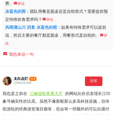
费。

评论
冰蓝色的雨
：
团队用餐是圆桌还是自助形式？需要提前预
定特殊饮食需求吗？

评论
风雨满山川
回复
冰蓝色的雨：
如果有特殊需求可以提前
说，然后主要的餐厅都是圆桌，用餐形式是自助的。

评
论

我也来说一句
太白点灯
lv4
回答
已帮助28位游客
我也是之前在
三峡游轮售票大厅
的网站比价后发现长江印
象号确实性价比高。虽然不像新船那么多高科技设施，但传
统游轮的经典游览项目都有，也会有一些额外的可以自愿付