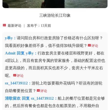
三峡游轮长江印象

最新评论
|
发布于：13天前
y单y
：
请问阳台房和行政套房除了价格还有什么区别呀？
我看面积好像差得不多，值不值得加钱升级呢？

评论
Admit
回复
y单y：
行政套房主要在楼层和视野更好，都在
4层以上，而且有套房专属的管家服务，基础的配置这些也
是更高级的，而且面积其实也差不少，套房大十平米左右
呢。

评论
sx_144739112
：
游轮上吃饭要额外花钱吗？听说有的游轮
自助餐要抢位置？

评论
清歌留欢
回复
sx_144739112：
船上的餐厅位置都是完全够
的，然后所有餐食也都是包含在船票里的，不用额外自