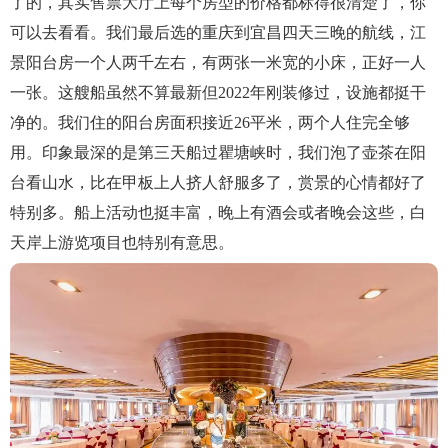
了的，其实售票大厅上每个房型的价格都标得很清楚了，你
可以去看看。我们最后选的重庆到宜昌四天三晚的航线，江
景阳台房一个人两千左右，有两张一米宽的小床，正好一人
一张。这艘船虽然不算最新但2022年刚装修过，设施都挺干
净的。我们住的阳台房面积接近26平米，两个人住完全够
用。印象最深的是第三天船过瞿塘峡时，我们泡了壶茶在阳
台看山水，比在甲板上人挤人舒服多了，赏景的心情都好了
特别多。船上活动也挺丰富，晚上有酒会或者晚会这些，白
天岸上游览项目也特别有意思。