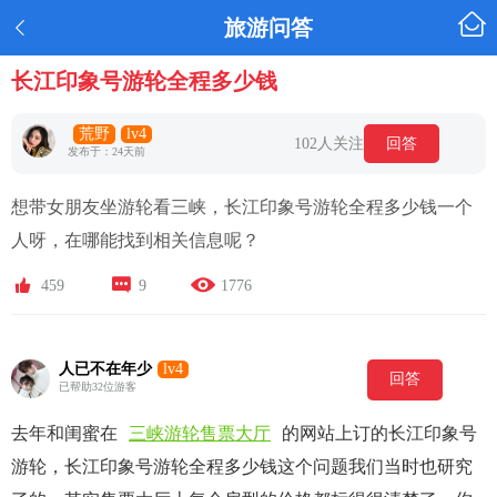

旅游问答

长江印象号游轮全程多少钱
荒野
lv4
102人关注
回答
发布于：24天前
想带女朋友坐游轮看三峡，长江印象号游轮全程多少钱一个
人呀，在哪能找到相关信息呢？



459
9
1776
人已不在年少
lv4
回答
已帮助32位游客
去年和闺蜜在
三峡游轮售票大厅
的网站上订的长江印象号
游轮，长江印象号游轮全程多少钱这个问题我们当时也研究