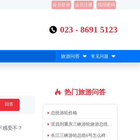
会员登录
会员注册
找回密码
023 - 8691 5123



旅游问答
常见问题
热门旅游问答

回答

总统游轮价格

宜昌到重庆三峡游轮旅游总统8号
下感受不？

长江三峡游轮总统6号怎么样