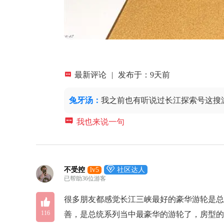

最新评论
|
发布于：9天前
兔牙汤
：
我之前也有听说过长江探索号这搜

我也来说一句

不受控
lv5
社区达人
已帮助36位游客

很多朋友都感觉长江三峡最好的豪华游轮是总
116
善，是总统系列当中最豪华的游轮了，房型