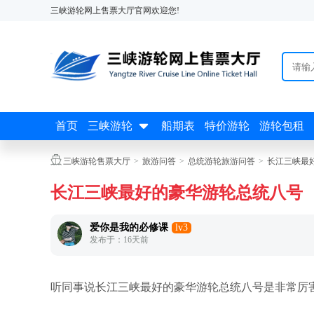
三峡游轮网上售票大厅官网欢迎您!

首页
三峡游轮
船期表
特价游轮
游轮包租

三峡游轮售票大厅
>
旅游问答
>
总统游轮旅游问答
>
长江三峡最
长江三峡最好的豪华游轮总统八号
爱你是我的必修课
lv3
发布于：16天前
听同事说长江三峡最好的豪华游轮总统八号是非常厉