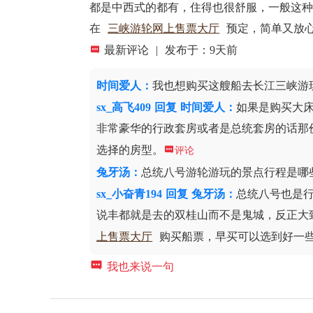
都是中西式的都有，住得也很舒服，一般这
在
三峡游轮网上售票大厅
预定，简单又放

最新评论
|
发布于：9天前
时间爱人
：
我也想购买这艘船去长江三峡游
sx_高飞409
回复
时间爱人：
如果是购买大床
非常豪华的行政套房或者是总统套房的话那
选择的房型。

评论
兔牙汤
：
总统八号游轮游玩的景点行程是哪
sx_小奋青194
回复
兔牙汤：
总统八号也是
说丰都就是去的双桂山而不是鬼城，反正大
上售票大厅
购买船票，早买可以选到好一

我也来说一句