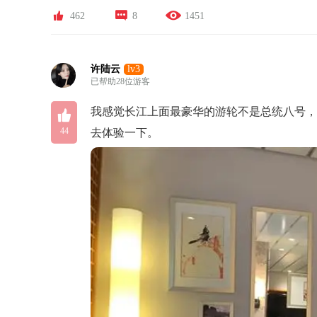



462
8
1451
许陆云
lv3
已帮助28位游客

我感觉长江上面最豪华的游轮不是总统八号
44
去体验一下。