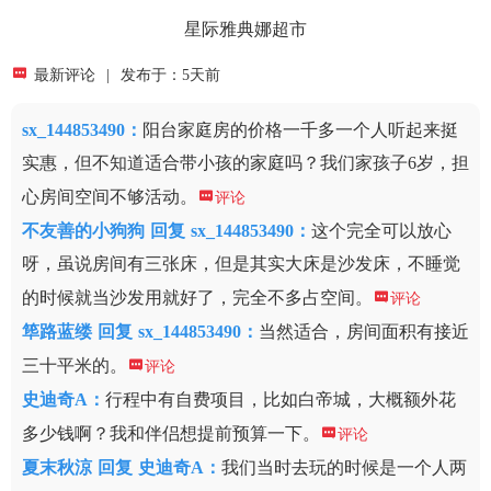
星际雅典娜超市

最新评论
|
发布于：5天前
sx_144853490
：
阳台家庭房的价格一千多一个人听起来挺
实惠，但不知道适合带小孩的家庭吗？我们家孩子6岁，担
心房间空间不够活动。

评论
不友善的小狗狗
回复
sx_144853490：
这个完全可以放心
呀，虽说房间有三张床，但是其实大床是沙发床，不睡觉
的时候就当沙发用就好了，完全不多占空间。

评论
筚路蓝缕
回复
sx_144853490：
当然适合，房间面积有接近
三十平米的。

评论
史迪奇A
：
行程中有自费项目，比如白帝城，大概额外花
多少钱啊？我和伴侣想提前预算一下。

评论
夏末秋涼
回复
史迪奇A：
我们当时去玩的时候是一个人两