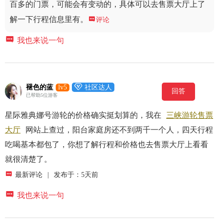
百多的门票，可能会有变动的，具体可以去售票大厅上了
解一下行程信息里有。

评论

我也来说一句

褪色的蓝
lv5
社区达人
回答
已帮助5位游客
星际雅典娜号游轮的价格确实挺划算的，我在
三峡游轮售票
大厅
网站上查过，阳台家庭房还不到两千一个人，四天行程
吃喝基本都包了，你想了解行程和价格也去售票大厅上看看
就很清楚了。

最新评论
|
发布于：5天前

我也来说一句