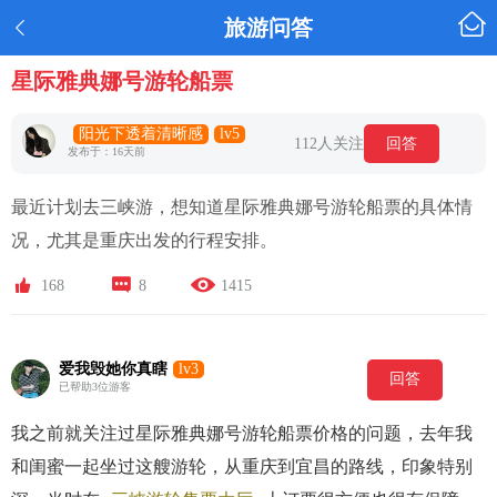

旅游问答

星际雅典娜号游轮船票
阳光下透着清晰感
lv5
112人关注
回答
发布于：16天前
最近计划去三峡游，想知道星际雅典娜号游轮船票的具体情
况，尤其是重庆出发的行程安排。



168
8
1415
爱我毁她你真瞎
lv3
回答
已帮助3位游客
我之前就关注过星际雅典娜号游轮船票价格的问题，去年我
和闺蜜一起坐过这艘游轮，从重庆到宜昌的路线，印象特别