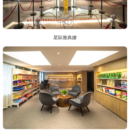
星际雅典娜