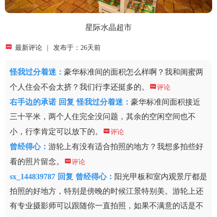
星际水晶超市

最新评论
|
发布于：26天前
怪我过分着迷
：
豪华标准间的面积怎么样啊？我和闺蜜两
个人住会不会太挤？我们行李还挺多的。

评论
右手边的承诺
回复
怪我过分着迷：
豪华标准间面积接近
三十平米，两个人住完全没问题，其余的空闲空间也不
小，行李肯定可以放下的。

评论
曾经得心
：
游轮上有没有适合拍照的地方？我想多拍些好
看的照片留念。

评论
sx_144839787
回复
曾经得心：
阳光甲板和室内观景厅都是
拍照的好地方，特别是傍晚的时候江景特别美。游轮上还
有专业摄影师可以跟随你一直拍照，如果不满意的话是不