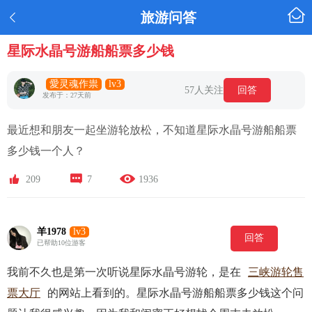

旅游问答

星际水晶号游船船票多少钱
愛灵魂作祟
lv3
57人关注
回答
发布于：27天前
最近想和朋友一起坐游轮放松，不知道星际水晶号游船船票
多少钱一个人？



209
7
1936
羊1978
lv3
回答
已帮助10位游客
我前不久也是第一次听说星际水晶号游轮，是在
三峡游轮售
票大厅
的网站上看到的。星际水晶号游船船票多少钱这个问