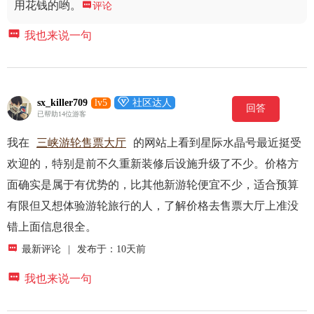
用花钱的哟。

评论

我也来说一句

sx_killer709
lv5
社区达人
回答
已帮助14位游客
我在
三峡游轮售票大厅
的网站上看到星际水晶号最近挺受
欢迎的，特别是前不久重新装修后设施升级了不少。价格方
面确实是属于有优势的，比其他新游轮便宜不少，适合预算
有限但又想体验游轮旅行的人，了解价格去售票大厅上准没
错上面信息很全。

最新评论
|
发布于：10天前

我也来说一句