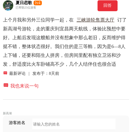
夏日恋歌
lv4
回答
已帮助25位游客
上个月我和另外三位同学一起，在
三峡游轮售票大厅
订了
新高湖号游轮，走的重庆到宜昌两天航线，体验比预想中要
好。上船后发现这艘船并没有想象中那么老旧，反而维护得
挺不错，整体状态很好。我们住的是三等舱，因为是6—8人
上下铺，还要和陌生人拼房，但房间里配有独立卫浴和沙
发，舒适度比火车卧铺高不少，几个人结伴住也很合适

最新评论
|
发布于：8天前

我也来说一句
新高湖
游客姓名