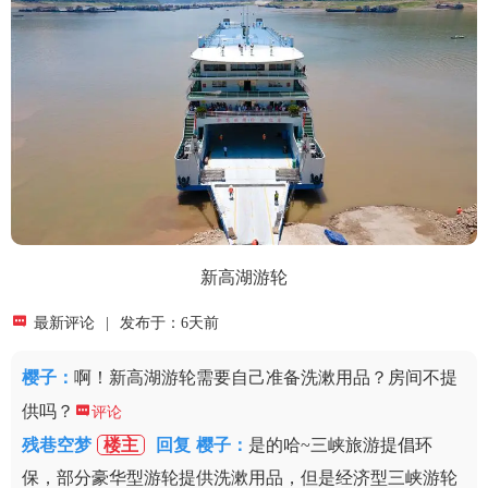
新高湖游轮

最新评论
|
发布于：6天前
樱子
：
啊！新高湖游轮需要自己准备洗漱用品？房间不提
供吗？

评论
残巷空梦
楼主
回复
樱子：
是的哈~三峡旅游提倡环
保，部分豪华型游轮提供洗漱用品，但是经济型三峡游轮