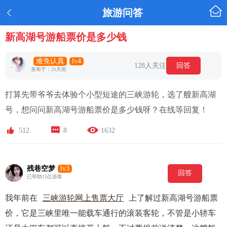

旅游问答

新高湖号游船票价是多少钱
难免认真
lv4
128人关注
回答
发布于：21天前
打算先带爷爷去体验个小型短途的三峡游轮，选了艘新高湖
号，想问问新高湖号游船票价是多少钱呀？在线等回复！



512
8
1632
残巷空梦
lv3
回答
已帮助15位游客
我年前在
三峡游轮网上售票大厅
上了解过新高湖号游船票
价，它是三峡里唯一能载车通行的滚装客轮，不管是小轿车