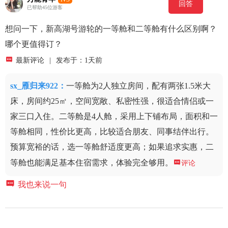
回答
已帮助45位游客
想问一下，新高湖号游轮的一等舱和二等舱有什么区别啊？
哪个更值得订？

最新评论
|
发布于：1天前
sx_雁归来922
：
一等舱为2人独立房间，配有两张1.5米大
床，房间约25㎡，空间宽敞、私密性强，很适合情侣或一
家三口入住。二等舱是4人舱，采用上下铺布局，面积和一
等舱相同，性价比更高，比较适合朋友、同事结伴出行。
预算宽裕的话，选一等舱舒适度更高；如果追求实惠，二
等舱也能满足基本住宿需求，体验完全够用。

评论

我也来说一句