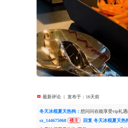

最新评论
|
发布于：16天前
冬天冰棍夏天热狗
：
想问问在能享受vip礼
sx_144675068
楼主
回复
冬天冰棍夏天热