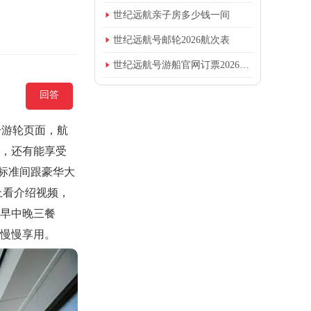

世纪远航亲子房多少钱一间

世纪远航号邮轮2026航次表

世纪远航号游船官网订票2026年价格
回答
号游轮页面，航
房，还有能享受
华标准间跟豪华大
上看介绍视频，
的早中晚三餐
以慢慢享用。