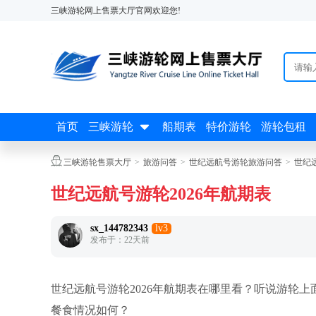
三峡游轮网上售票大厅官网欢迎您!

首页
三峡游轮
船期表
特价游轮
游轮包租

三峡游轮售票大厅
>
旅游问答
>
世纪远航号游轮旅游问答
>
世纪
世纪远航号游轮2026年航期表
sx_144782343
lv3
发布于：22天前
世纪远航号游轮2026年航期表在哪里看？听说游轮
餐食情况如何？