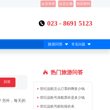
会员登录
会员注册
找回密码
023 - 8691 5123



旅游问答
常见问题
热门旅游问答

回答

世纪远航怎么订票的啊多少钱

世纪远航号游船票价是多少钱
？另外，每天的

世纪远航号邮轮报价表