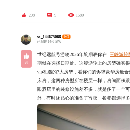



208
9
1680
sx_144675068
lv3
已帮助14位游客

世纪远航号游轮2026年航期表你在
三峡游轮
28
期就在选择日期处。这艘游轮上的房型确实很
vip礼遇的7大房型，看你们的诉求豪华房
床房，这两种房型所在楼层一样，房间面积
跟酒店里的装修设施差不多，就是多了一个
外，有时还贴心的准备了宵夜。餐餐都选择