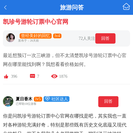

旅游问答

凯珍号游轮订票中心官网
曾经美好的回忆
lv4
72人关注
回答
发布于：26天前
最近想预订一次三峡游，但不太清楚凯珍号游轮订票中心官
网在哪里能找到啊？我想看看价格如何。



396
7
1876

夏日香木
lv5
社区达人
回答
已帮助18位游客
你是问凯珍号游轮订票中心官网在哪找是吧，其实我也一直
对各种游轮充满好奇，特别是那些既有历史文化底蕴又现代