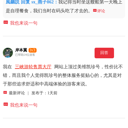
風聽説
回复
sx_燕子862：
我记得当时坐这艘船第一天晚上
是自理餐食，我们当时在码头吃了才去的。

评论

我也来说一句
岸本翼
lv3
回答
已帮助24位游客
我在
三峡游轮售票大厅
网站上顶过美维凯珍号，性价比不
错，而且我个人觉得凯珍号的整体服务挺贴心的，尤其是对
于那些追求舒适和中高端体验的游客来说。

最新评论
|
发布于：1天前

我也来说一句