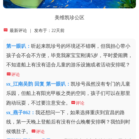
美维凯珍公区

最新评论
|
发布于：22天前
第一眼叭
：
听起来凯珍号的环境还不错啊，但我担心带小
孩子会不会不方便，毕竟我家宝宝刚满5岁，平时爱闹腾，
不知道船上有没有适合儿童的游乐设施或者活动安排呢？

评论
sx_江南吴韵
回复
第一眼叭：
凯珍号虽然没有专门的儿童
乐园，但船上有阳光甲板之类的空间，孩子们可以在那里
跑动玩耍，不过要注意安全。

评论
sx_燕子862
：
我还想问一下，如果选择重庆到宜昌的路
线，第一天晚上登船后有没有什么晚餐安排啊？我怕到时
候饿肚子。

评论