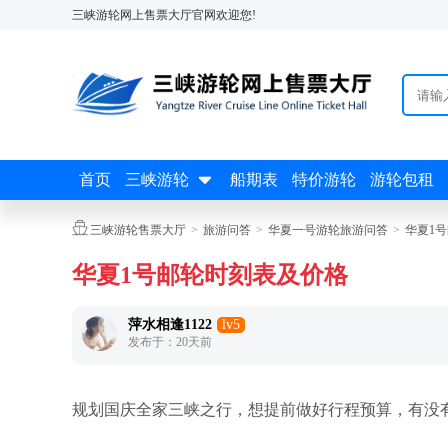
三峡游轮网上售票大厅官网欢迎您!

首页
三峡游轮
船期表
特价游轮
游轮包租

三峡游轮售票大厅
>
旅游问答
>
华夏一号游轮旅游问答
>
华夏1
华夏1号邮轮时刻表及价格
萍水相逢1122
lv5
发布于：20天前
规划国庆全家三峡之行，想提前做好行程预算，有没