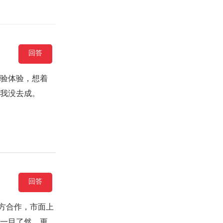
回答
体验体验，想着
致我没去成。
回答
方合作，市面上
都一目了然。更