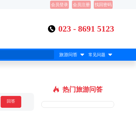
会员登录
会员注册
找回密码
023 - 8691 5123



旅游问答
常见问题
热门旅游问答

回答