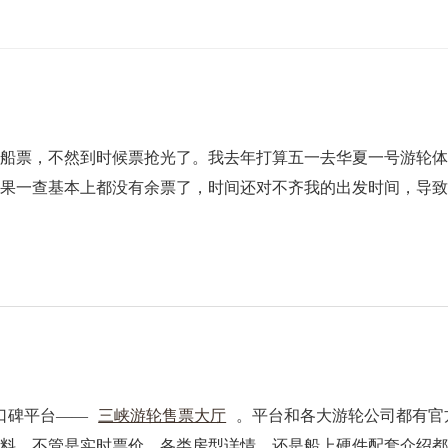
好船票，不然到时候票抢光了。我去年打算五一去华夏一号游轮
结果一查基本上都没有余票了，时间还对不齐我的出发时间，导
口碑平台——
三峡游轮售票大厅
。平台和各大游轮公司都有官
资料。不管是实时票价、各类房型详情，还是船上硬件配套介绍