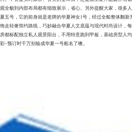
外观全貌到内部布局都有细致展示，省心。另外提醒大家，很多
夏五号，它的前身就是老牌的华夏神女1号，经过全船整体翻新
内饰走轻奢简约路线，巧妙融合华夏人文底蕴与现代时尚设计，
客房都标配独立私人观景阳台，不用特意跑到甲板，基础房型人
彩~预订时千万别输成华夏一号船名了噢。
华夏5号超市