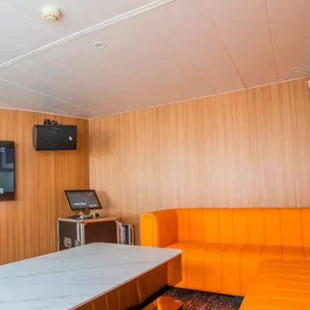
华夏5号顶层甲板