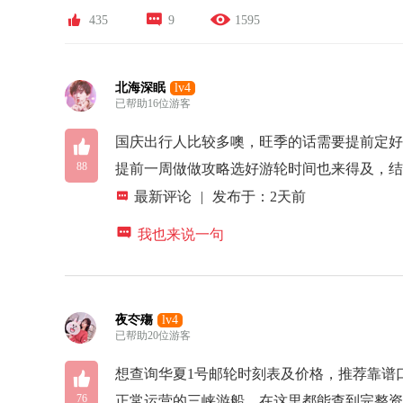



435
9
1595
北海深眠
lv4
已帮助16位游客

国庆出行人比较多噢，旺季的话需要提前定
88
提前一周做做攻略选好游轮时间也来得及，

最新评论
|
发布于：2天前

我也来说一句
夜冭殤
lv4
已帮助20位游客

想查询华夏1号邮轮时刻表及价格，推荐靠谱
76
正常运营的三峡游船，在这里都能查到完整