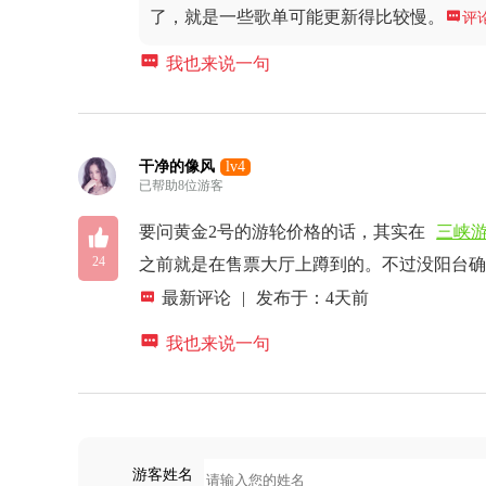
了，就是一些歌单可能更新得比较慢。

评

我也来说一句
干净的像风
lv4
已帮助8位游客

要问黄金2号的游轮价格的话，其实在
三峡
24
之前就是在售票大厅上蹲到的。不过没阳台

最新评论
|
发布于：4天前

我也来说一句
游客姓名