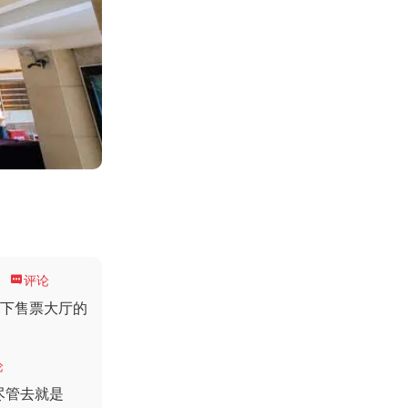
。

评论
一下售票大厅的
论
尽管去就是