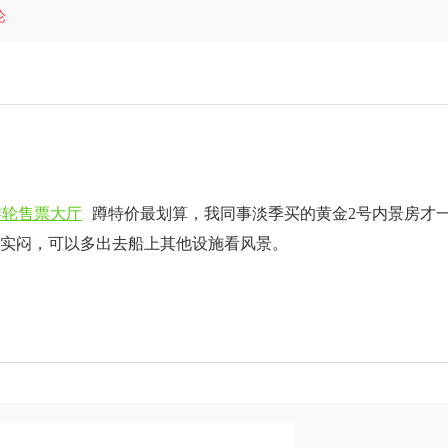
论
游轮售票大厅
蹲特价最划算，我同事淡季买的黄金2号内景房才
确实闷，可以多出去船上其他设施看风景。