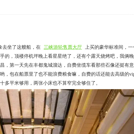
象去坐了这艘船，在
三峡游轮售票大厅
上买的豪华标准间，一
全乎的，顶楼停机坪晚上看星星绝了，还有个露天烧烤吧，我俩
宜昌，第一天先在丰都鬼城溜达，自费坐缆车看那些石像还挺有
哟，包在船票里了也不能浪费粮食嘛，自费的话还能去高级的vi
二十多平米够用，两张小床也不算窄完全够住了。