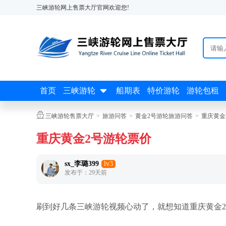
三峡游轮网上售票大厅官网欢迎您!

首页
三峡游轮
船期表
特价游轮
游轮包租

三峡游轮售票大厅
>
旅游问答
>
黄金2号游轮旅游问答
>
重庆黄金
重庆黄金2号游轮票价
sx_李璐399
lv3
发布于：29天前
刷到好几条三峡游轮视频心动了，就想知道重庆黄金