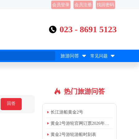
会员登录
会员注册
找回密码
023 - 8691 5123



旅游问答
常见问题
热门旅游问答

回答

长江游船黄金2号

黄金2号游轮官网订票2026年价格

黄金2号游轮游船时刻表