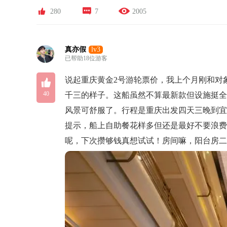



280
7
2005
真亦假
lv3
已帮助18位游客

说起重庆黄金2号游轮票价，我上个月刚和对
40
千三的样子。这船虽然不算最新款但设施挺
风景可舒服了。行程是重庆出发四天三晚到
提示，船上自助餐花样多但还是最好不要浪费
呢，下次攒够钱真想试试！房间嘛，阳台房