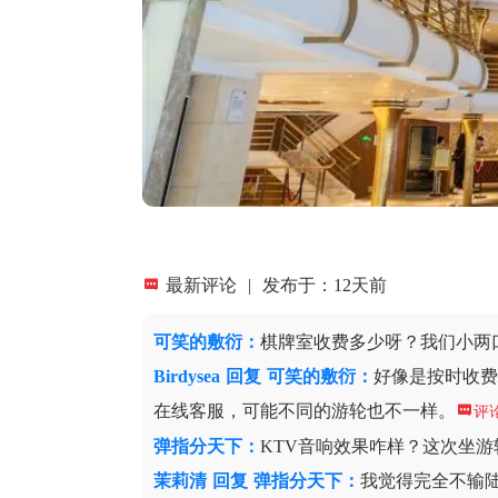

最新评论
|
发布于：12天前
可笑的敷衍
：
棋牌室收费多少呀？我们小两
Birdysea
回复
可笑的敷衍：
好像是按时收
在线客服，可能不同的游轮也不一样。

评
弹指分天下
：
KTV音响效果咋样？这次坐
茉莉清
回复
弹指分天下：
我觉得完全不输