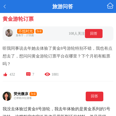

旅游问答

黄金游轮订票
不抵时光
lv4
108人关注
回答
发布于：27天前
听我同事说去年她去体验了黄金8号游轮特别不错，我也有点
想去了，想问问黄金游轮订票平台在哪里？下个月初有船票
吗？



432
7
1881
荧光微凉
lv4
回答
已帮助20位游客
我没去体验过黄金8号游轮，我去年体验的是黄金系列的5号