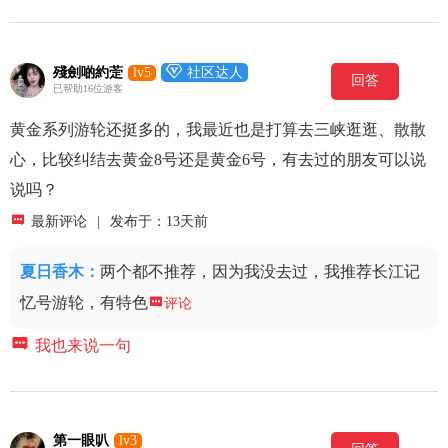

殘劍啲約萣
lv5
社区达人
回答
已帮助16位游客
黄金系列游轮还挺多的，我最近也是打算去三峡逛逛、散散
心，比较纠结去黄金8号还是黄金6号，有去过的朋友可以说
说吗？

最新评论
|
发布于：13天前
夏日香木
：
两个都不推荐，因为我没去过，我推荐长江记
忆号游轮，有特色

评论

我也来说一句
第一眼叭
lv3