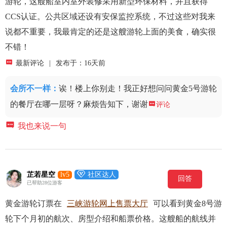
游轮，这艘船室内室外装修采用新型环保材料，并且获得
CCS认证。公共区域还设有安保监控系统，不过这些对我来
说都不重要，我最肯定的还是这艘游轮上面的美食，确实很
不错！

最新评论
|
发布于：16天前
会所不一样
：
诶！楼上你别走！我正好想问问黄金5号游轮
的餐厅在哪一层呀？麻烦告知下，谢谢

评论

我也来说一句

芷若星空
lv5
社区达人
回答
已帮助28位游客
黄金游轮订票在
三峡游轮网上售票大厅
可以看到黄金8号游
轮下个月初的航次、房型介绍和船票价格。这艘船的航线并