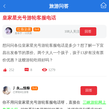

旅游问答

皇家星光号游轮客服电话
红薇染露
lv4
108人关注
回答
发布于：13天前
想问问各位皇家星光号游轮客服电话是多少？想了解一下宜
昌出发春节的票价。两个大人一个孩子，孩子13岁有没有票
价优惠？这艘游轮吃得好吗？



252
8
1279
丿永灬恒祭
lv4
回答
已帮助8位游客
你不用问皇家星光号游轮客服电话呀，直接在
三峡游轮网上