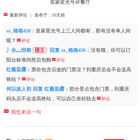
皇家星光号4F餐厅

最新评论
|
发布于：10天前
sx_格格450
：
皇家星光号上三人间都有，那有没有单人间
呢？

评论
丿永灬恒祭
楼主
回复
sx_格格450：
没有哦，你可以订
阳台标准间然后包舱

评论
红薇染露
：
票价包含沿途的门票没？到重庆后会不会送高
铁站？

评论
何以故人初
回复
红薇染露：
部分景点包含门票，到重庆
码头后不会送高铁站，可以自己坐轻轨去

评论

我也来说一句