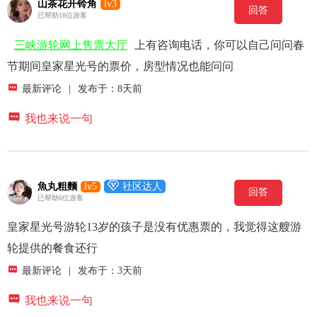
山茶花开铃角
lv3
回答
已帮助18位游客
三峡游轮网上售票大厅
上有咨询电话，你可以自己问问春
节期间皇家星光号的票价，房型情况也能问问

最新评论
|
发布于：8天前

我也来说一句

魚丸粗麵
lv5
社区达人
回答
已帮助6位游客
皇家星光号游轮13岁的孩子是没有优惠票的，我觉得这艘游
轮提供的餐食还行

最新评论
|
发布于：3天前

我也来说一句