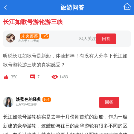

旅游问答

长江如歌号游轮游三峡
未央蓁蓁
lv5
84人关注
回答
发布于：18天前
听说长江如歌号是新船，体验超棒！有没有人分享下长江如
歌号游轮游三峡的真实感受？



350
7
1483
淡蓝色的经典
lv4
回答
已帮助24位游客
长江如歌号游轮确实是去年十月份刚首航的新船，作为一艘
新建的豪华游轮，这艘船与往日的豪华游轮有很多不同的区