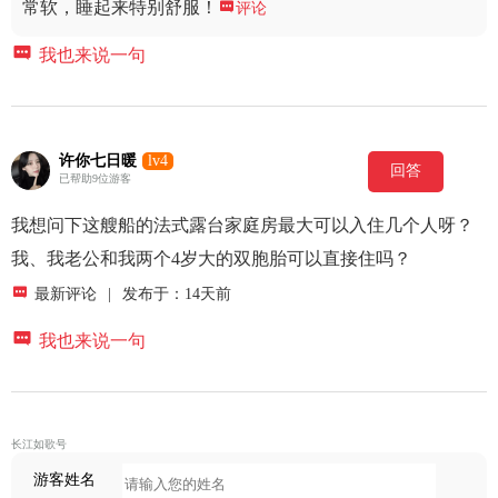
常软，睡起来特别舒服！

评论

我也来说一句
许你七日暖
lv4
回答
已帮助9位游客
我想问下这艘船的法式露台家庭房最大可以入住几个人呀？
我、我老公和我两个4岁大的双胞胎可以直接住吗？

最新评论
|
发布于：14天前

我也来说一句
长江如歌号
游客姓名