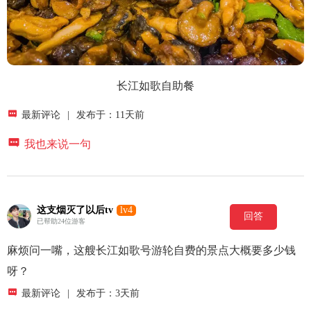
长江如歌自助餐

最新评论
|
发布于：11天前

我也来说一句
这支烟灭了以后tv
lv4
回答
已帮助24位游客
麻烦问一嘴，这艘长江如歌号游轮自费的景点大概要多少钱
呀？

最新评论
|
发布于：3天前