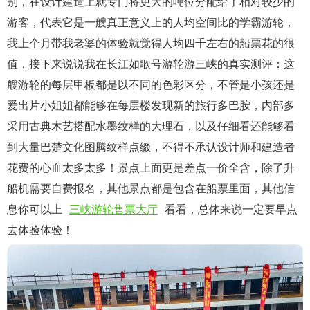
别，在设计建造上就专门将更大的吨位分配给了相对较少的
游客，代表它是一艘真正意义上的人均空间比的学霸游轮，
我上个月带我老婆的体验就觉得人均四千左右的船票花的很
值，接下来说说我在长江如歌号游轮游三峡的真实测评：这
艘游轮的每层甲板都是以不同的色彩区分，不管是小孩还是
爱出片小姐姐都能够在每层楼发现新的旅行多巴胺，内部多
采用古典木艺搭配水墨纹样的大理石，以及仔细看还能够看
到大量巴楚文化图腾纹样点缀，不得不承认设计师和建造者
花费的心血太多太多！景点上面更是差点一价全含，除了升
船机需要自费报名，其他景点都是包含在船票里面，其他信
息你可以上
三峡游轮售票大厅
看看，总体来说一定要早点
去体验体验！