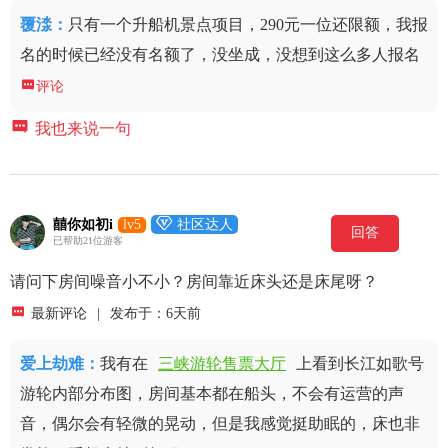
覆渁
：
只有一个升船机景点项目，290元一位还限额，我报
名的时候已经没有名额了，没坐成，没想到这么多人报名

评论

我也来说一句

囍你如初i
lv5
社区达人
回答
已帮助21位游客
请问下房间噪音小不小？房间靠近床头还是床尾呀？

最新评论
|
发布于：6天前
爱上劫难
：
我有在
三峡游轮售票大厅
上看到长江如歌号
游轮内部分布图，房间基本都在船头，不会有运营的声
音，偶尔会有轻微的晃动，但是我感觉挺助眠的，床也非