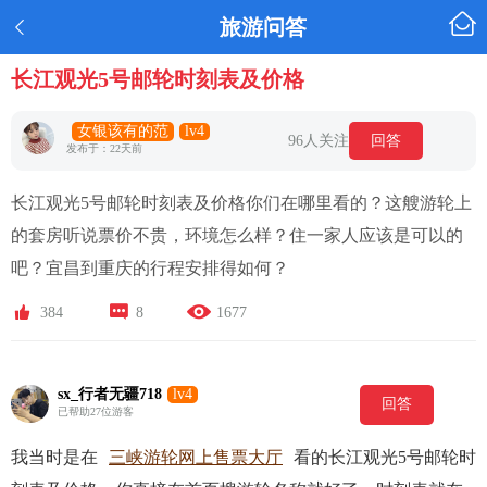

旅游问答

长江观光5号邮轮时刻表及价格
女银该有的范
lv4
96人关注
回答
发布于：22天前
长江观光5号邮轮时刻表及价格你们在哪里看的？这艘游轮上
的套房听说票价不贵，环境怎么样？住一家人应该是可以的
吧？宜昌到重庆的行程安排得如何？



384
8
1677
sx_行者无疆718
lv4
回答
已帮助27位游客
我当时是在
三峡游轮网上售票大厅
看的长江观光5号邮轮时