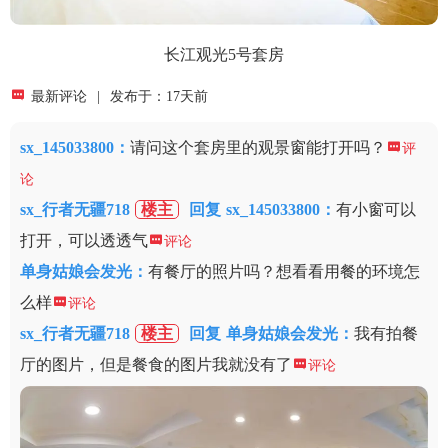
长江观光5号套房

最新评论
|
发布于：17天前
sx_145033800
：
请问这个套房里的观景窗能打开吗？

评
论
sx_行者无疆718
楼主
回复
sx_145033800：
有小窗可以
打开，可以透透气

评论
单身姑娘会发光
：
有餐厅的照片吗？想看看用餐的环境怎
么样

评论
sx_行者无疆718
楼主
回复
单身姑娘会发光：
我有拍餐
厅的图片，但是餐食的图片我就没有了

评论