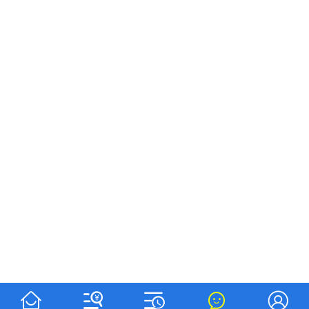




